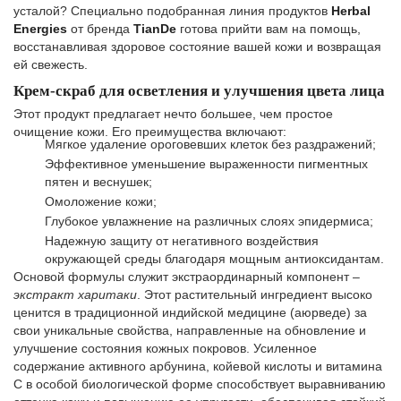
усталой? Специально подобранная линия продуктов
Herbal
Energies
от бренда
TianDe
готова прийти вам на помощь,
восстанавливая здоровое состояние вашей кожи и возвращая
ей свежесть.
Крем-скраб для осветления и улучшения цвета лица
Этот продукт предлагает нечто большее, чем простое
очищение кожи. Его преимущества включают:
Мягкое удаление ороговевших клеток без раздражений;
Эффективное уменьшение выраженности пигментных
пятен и веснушек;
Омоложение кожи;
Глубокое увлажнение на различных слоях эпидермиса;
Надежную защиту от негативного воздействия
окружающей среды благодаря мощным антиоксидантам.
Основой формулы служит экстраординарный компонент –
экстракт харитаки
. Этот растительный ингредиент высоко
ценится в традиционной индийской медицине (аюрведе) за
свои уникальные свойства, направленные на обновление и
улучшение состояния кожных покровов. Усиленное
содержание активного арбунина, койевой кислоты и витамина
С в особой биологической форме способствует выравниванию