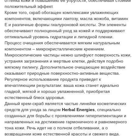
оттенка кожи и повышению ее упругости, обеспечивая стойкий
положительный эффект.
Кроме того, скраб обогащен комплексами увлажняющих
компонентов, включающими лактозу, масла жожоба, витамин
Е и различные формы гиалуроновой кислоты. Эти элементы
обеспечивают полноценный уход за кожей и поддерживают
оптимальный уровень гидратации и липидной пленки.
Процесс очищения обеспечивается мягким натуральным
компонентом – микрокристаллическим кремнием.
Микроскопические частицы нежно шлифуют поверхность кожи,
устраняя загрязнения и мертвые клетки, действуя подобно
мягкому пилингу. Дополнительное очищающее воздействие
оказывают природные поверхностно-активные вещества.
Регулярное использование продукта приведет к
впечатляющим результатам: ваша кожа станет идеально
гладкой, мягкой и хорошо увлажненной, приобретая
естественный блеск здоровья.
Данный крем-скраб является частью линейки косметических
средств для ухода за лицом
Herbal Energies
, специально
созданных для борьбы с проявлениями гиперпигментации и
направленных на достижение гармоничного и равномерного
тона кожи. Речь идет не о полном отбеливании, а о
возвращении коже естественной красоты и свежего вида.