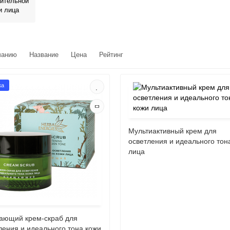
вительной
и лица
чанию
Название
Цена
Рейтинг
ка
Мультиактивный крем для
осветления и идеального тон
лица
ющий крем-скраб для
ления и идеального тона кожи