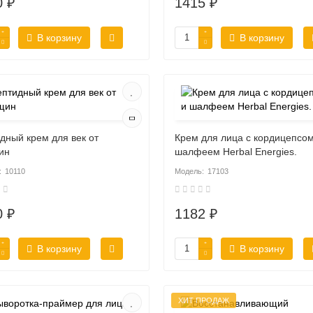
0 ₽
1415 ₽
В корзину
В корзину
дный крем для век от
Крем для лица с кордицепсом
ин
шалфеем Herbal Energies.
10110
17103
0 ₽
1182 ₽
В корзину
В корзину
ХИТ ПРОДАЖ