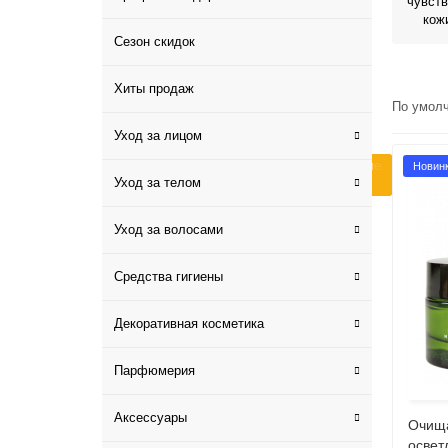
чувст
кож
Сезон скидок
Хиты продаж
По умол
Уход за лицом
Косметика с фукоиданом – это замедление
Мгновенная подтяжка и омолаживающий
Новин
Уход за телом
Бьюти тренд tianDe для жирной кожи
старения
эффект
Уход за волосами
Средства гигиены
Декоративная косметика
Парфюмерия
Аксессуары
Очища
освет