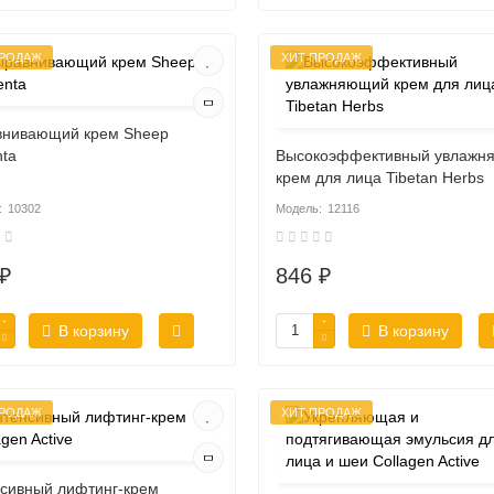
ПРОДАЖ
ХИТ ПРОДАЖ
внивающий крем Sheep
nta
Высокоэффективный увлажн
крем для лица Tibetan Herbs
10302
12116
₽
846 ₽
В корзину
В корзину
ПРОДАЖ
ХИТ ПРОДАЖ
сивный лифтинг-крем