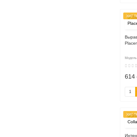
ХИТ 
Выра
Place
614 
ХИТ 
Интен