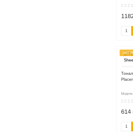
118
ХИТ 
Тонал
Place
614 