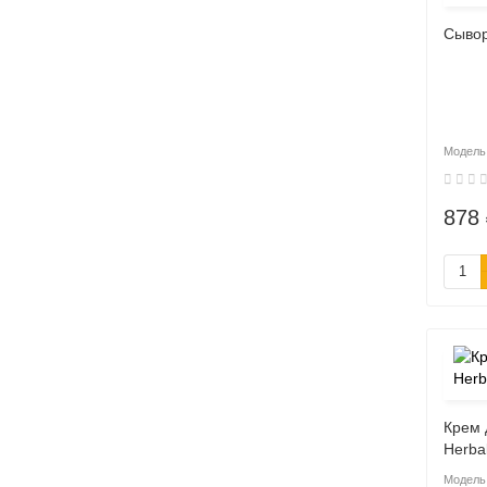
Сывор
878 
Крем 
Herba