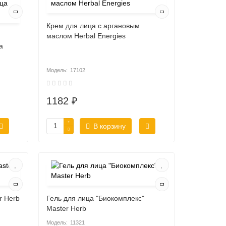
Крем для лица c aргановым
маслом Herbal Energies
а
17102
1182 ₽
В корзину
r Herb
Гель для лица "Биокомплекс"
Master Herb
11321