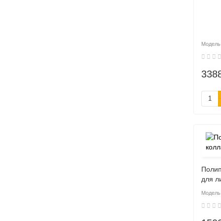
338
Полип
для л