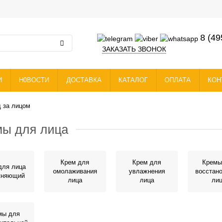
8 (49
ЗАКАЗАТЬ ЗВОНОК
И
Н0ВОСТИ
ДОСТАВКА
КАТАЛОГ
ОПЛАТА
КОН
д за лицом
мы для лица
Крем для
Крем для
Кремы
для лица
омолаживания
увлажнения
восстан
жняющий
лица
лица
ли
мы для