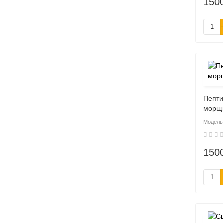
150
Пепти
морщ
150