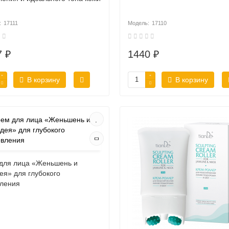
17111
17110
7 ₽
1440 ₽
В корзину
В корзину
для лица «Женьшень и
ея» для глубокого
ления