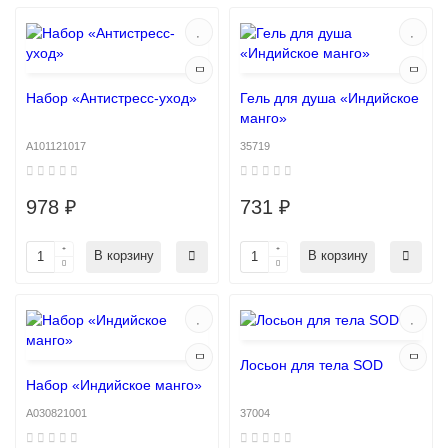
Набор «Антистресс-уход»
Гель для душа «Индийское
манго»
A101121017
35719
978 ₽
731 ₽
В корзину
В корзину
Лосьон для тела SOD
Набор «Индийское манго»
A030821001
37004