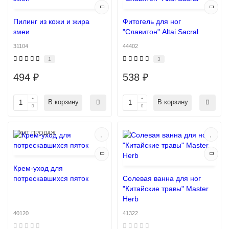
Пилинг из кожи и жира
Фитогель для ног
змеи
"Славитон" Altai Sacral
31104
44402
1
3
494 ₽
538 ₽
В корзину
В корзину
ХИТ ПРОДАЖ
Крем-уход для
потрескавшихся пяток
Солевая ванна для ног
"Китайские травы" Master
Herb
40120
41322