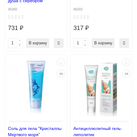
душа с серебром
30260
40202
731 ₽
317 ₽
В корзину
В корзину
Соль для тела "Кристаллы
Антицеллюлитный гель-
Мертвого моря"
липолитик