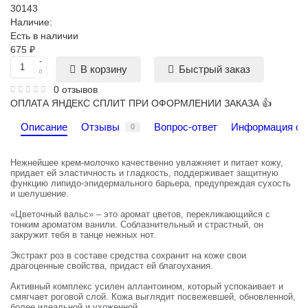
30143
Наличие:
Есть в наличии
675 ₽
Быстрый заказ
В корзину
0 отзывов
ОПЛАТА ЯНДЕКС СПЛИТ ПРИ ОФОРМЛЕНИИ ЗАКАЗА 👍
Описание
Отзывы
Вопрос-ответ
Информация о 
0
Нежнейшее крем-молочко качественно увлажняет и питает кожу,
придает ей эластичность и гладкость, поддерживает защитную
функцию липидо-эпидермального барьера, предупреждая сухость
и шелушение.
«Цветочный вальс» – это аромат цветов, перекликающийся с
тонким ароматом ванили. Соблазнительный и страстный, он
закружит тебя в танце нежных нот.
Экстракт роз в составе средства сохранит на коже свои
драгоценные свойства, придаст ей благоухания.
Активный комплекс усилен аллантоином, который успокаивает и
смягчает роговой слой. Кожа выглядит посвежевшей, обновленной,
более идеальной и ухоженной.