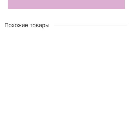
Похожие товары
Масло-эссенция для волос в капсулах
20155
1098 ₽
В корзину
ХИТ ПРОДАЖ