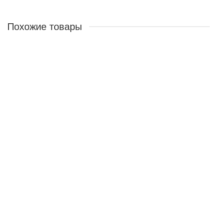
Похожие товары
ХИТ ПРОДАЖ
Восстанавливающий крем для рук с экстрактом алоэ вера
40102
1
185 ₽
В корзину
ХИТ ПРОДАЖ
Питательный увлажняющий крем для рук с овечьим молоком