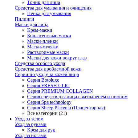
Тоник для лица
Средства для умывания и очищения
Пенка для умывания
Пилинги
Маски для лица
Крем-маски
Коллагеновые маски
Маски-пленки
Маски-муляжи
Растворимые маски
Маски для кожи вокруг глаз
Средства особого ухода
Средства для проблемной кожи
Серии по уходу за кожей лица
Серия Botoluxe
Серия FRESH CLIC
Серия PREMIUM COLLAGEN
Серия средств для лица с женьшенем и пионом
Серия Spa technology
Серия Sheep Placenta (Плацентарная)
Все категории (21)
Уход за телом
Уход за руками
Крем для рук
Уход за ногами