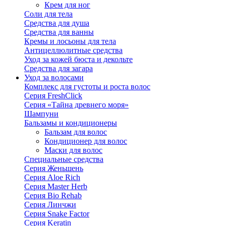
Крем для ног
Соли для тела
Средства для душа
Средства для ванны
Кремы и лосьоны для тела
Антицеллюлитные средства
Уход за кожей бюста и декольте
Средства для загара
Уход за волосами
Комплекс для густоты и роста волос
Серия FreshClick
Серия «Тайна древнего моря»
Шампуни
Бальзамы и кондиционеры
Бальзам для волос
Кондиционер для волос
Маски для волос
Специальные средства
Серия Женьшень
Серия Aloe Rich
Серия Master Herb
Серия Bio Rehab
Серия Линчжи
Серия Snake Factor
Серия Keratin