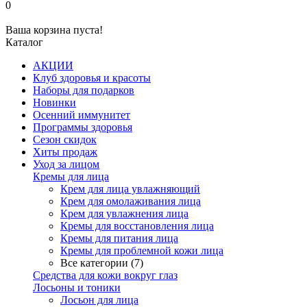
0
Ваша корзина пуста!
Каталог
АКЦИИ
Клуб здоровья и красоты
Наборы для подарков
Новинки
Осенний иммунитет
Программы здоровья
Сезон скидок
Хиты продаж
Уход за лицом
Кремы для лица
Крем для лица увлажняющий
Крем для омолаживания лица
Крем для увлажнения лица
Кремы для восстановления лица
Кремы для питания лица
Кремы для проблемной кожи лица
Все категории (7)
Средства для кожи вокруг глаз
Лосьоны и тоники
Лосьон для лица