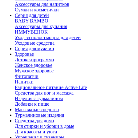
Аксессуары для напитков
Сумки и косметички
Серия для детей
BABY BAMBO
Аксессуары для купания
ИММУВЕНОК
Уход за полостью рта для детей
Уходовые средства
Серия для мужчин
Здоровье
Детокс-программа
Женское здоровье
Мужское здоровье
Фитопатчи
Напитки
Рациональное питание Active Life
Средства для ног и массажа
Изделия с турмалином
Добавки к пище
Массажные средства
Турмалиновые изделия
Средства для дома
Для стирки и уборки в доме
Для красоты и уюта
Украшения и сувениры