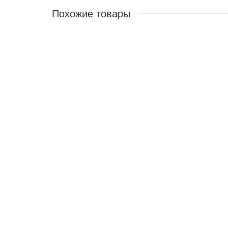
Похожие товары
ХИТ ПРОДАЖ
Крем для ног со змеиным жиром
41101
Интенсивно смягчает и питает кожу, стимулирует проц
355 ₽
В корзину